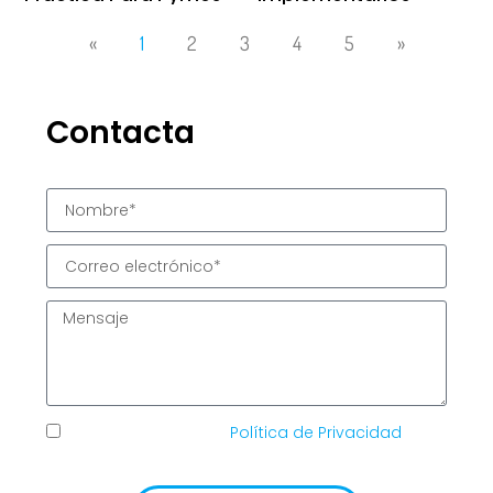
«
1
2
3
4
5
»
Contacta
He leído y acepto la
Política de Privacidad
de
TIC Solutions