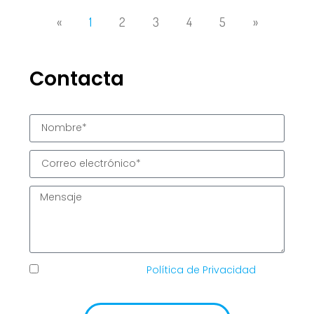
«
1
2
3
4
5
»
Contacta
He leído y acepto la
Política de Privacidad
de
TIC Solutions